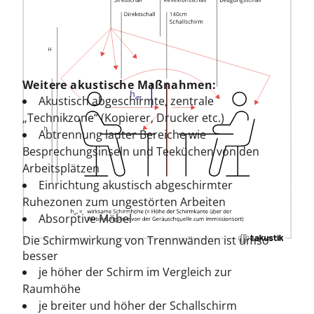
Weitere akustische Maßnahmen:
Akustisch abgeschirmte, zentrale
„Technikzone“ (Kopierer, Drucker etc.)
Abtrennung lauter Bereiche wie
Besprechungsinseln und Teeküchen von den
Arbeitsplätzen
Einrichtung akustisch abgeschirmter
Ruhezonen zum ungestörten Arbeiten
Absorptive Möbel
Die Schirmwirkung von Trennwänden ist umso
besser
je höher der Schirm im Vergleich zur
Raumhöhe
je breiter und höher der Schallschirm