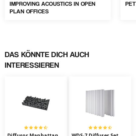
IMPROVING ACOUSTICS IN OPEN
PET
PLAN OFFICES
DAS KÖNNTE DICH AUCH
INTERESSIEREN
Diffusor Manhattan
WDS-7 Diffuser Set