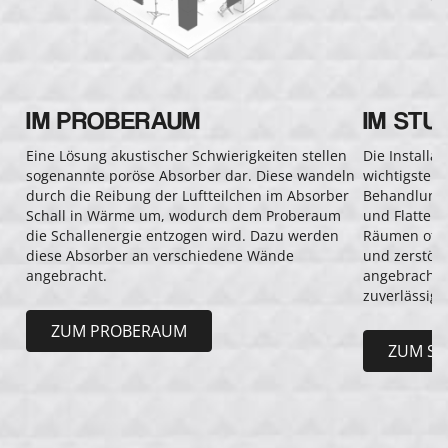
IM PROBERAUM
IM STU
Eine Lösung akustischer Schwierigkeiten stellen
Die Installat
sogenannte poröse Absorber dar. Diese wandeln
wichtigste 
durch die Reibung der Luftteilchen im Absorber
Behandlung e
Schall in Wärme um, wodurch dem Proberaum
und Flatter
die Schallenergie entzogen wird. Dazu werden
Räumen oft 
diese Absorber an verschiedene Wände
und zerstöre
angebracht.
angebracht,
zuverlässig.
ZUM PROBERAUM
ZUM ST