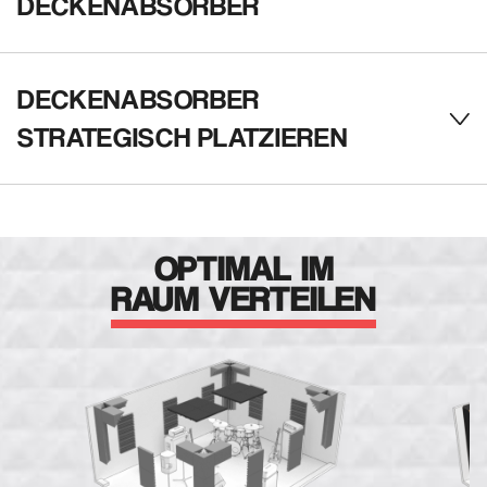
DECKENABSORBER
DECKENABSORBER
Tex
STRATEGISCH PLATZIEREN
OPTIMAL IM
RAUM VERTEILEN