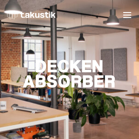
t.akustik
DECKEN
ABSORBER