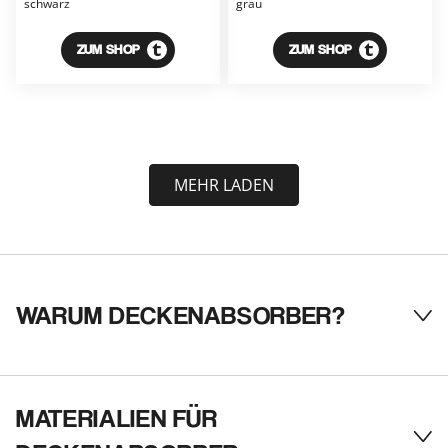
schwarz
grau
ZUM SHOP
ZUM SHOP
MEHR LADEN
WARUM DECKENABSORBER?
Tex
MATERIALIEN FÜR
Tex